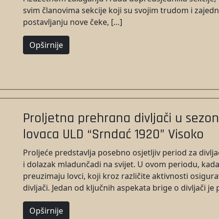
svim članovima sekcije koji su svojim trudom i zaje
postavljanju nove čeke, […]
Opširnije
Proljetna prehrana divljači u sezon
lovaca ULD “Srndać 1920” Visoko
Proljeće predstavlja posebno osjetljiv period za divlja
i dolazak mladunčadi na svijet. U ovom periodu, kad
preuzimaju lovci, koji kroz različite aktivnosti osigu
divljači. Jedan od ključnih aspekata brige o divljači je
Opširnije