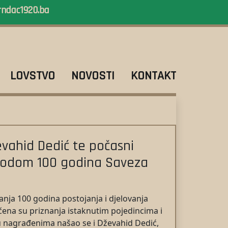
rndac1920.ba
LOVSTVO
NOVOSTI
KONTAKT
evahid Dedić te počasni
povodom 100 godina Saveza
nja 100 godina postojanja i djelovanja
čena su priznanja istaknutim pojedincima i
u nagrađenima našao se i Dževahid Dedić,