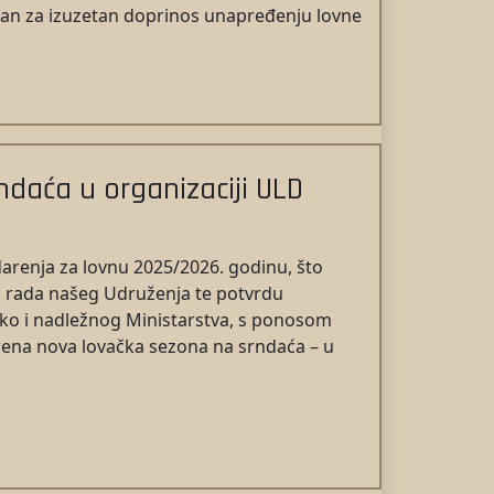
ovan za izuzetan doprinos unapređenju lovne
daća u organizaciji ULD
renja za lovnu 2025/2026. godinu, što
g rada našeg Udruženja te potvrdu
ko i nadležnog Ministarstva, s ponosom
rena nova lovačka sezona na srndaća – u