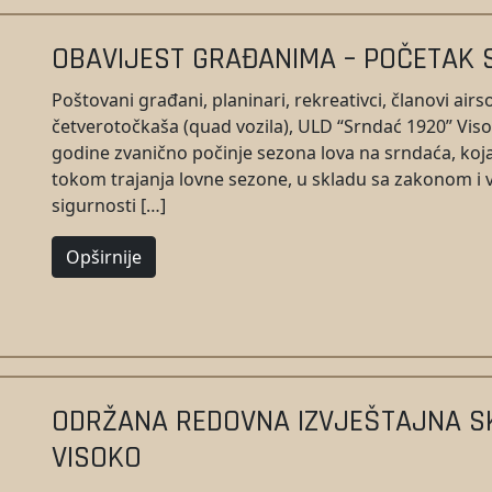
OBAVIJEST GRAĐANIMA – POČETAK 
Poštovani građani, planinari, rekreativci, članovi airs
četverotočkaša (quad vozila), ULD “Srndać 1920” Viso
godine zvanično počinje sezona lova na srndaća, koja 
tokom trajanja lovne sezone, u skladu sa zakonom i v
sigurnosti […]
Opširnije
ODRŽANA REDOVNA IZVJEŠTAJNA SK
VISOKO