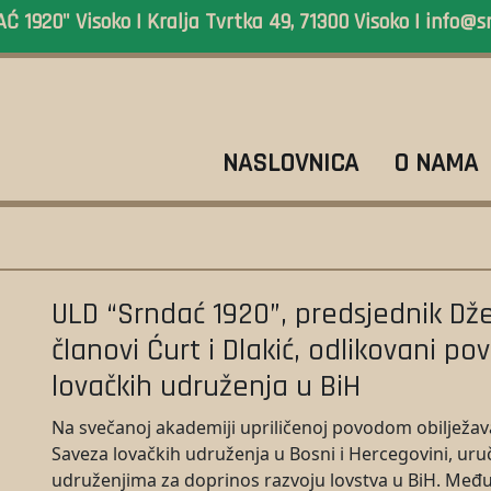
 1920" Visoko | Kralja Tvrtka 49, 71300 Visoko |
info@s
NASLOVNICA
O NAMA
ULD “Srndać 1920”, predsjednik Dž
članovi Ćurt i Dlakić, odlikovani 
lovačkih udruženja u BiH
Na svečanoj akademiji upriličenoj povodom obilježava
Saveza lovačkih udruženja u Bosni i Hercegovini, uru
udruženjima za doprinos razvoju lovstva u BiH. Međ