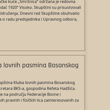
vačke kuće „Smršnica“ održana je redovna
dać 1920“ Visoko. Skupštini su prisustvovali
a Udruženja. Dnevni red Skupštine obuhvatio
taja o radu predsjednika i Upravnog odbora,
a lovnih pasmina Bosanskog
upština Kluba lovnih pasmina Bosanskog
kretara BKS-a, gospodina Refeta Hadžića.
je na području Federacije Bosne i
h pravnih i fizičkih lica zainteresovanih za