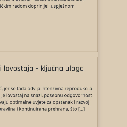
dničkim radom doprinijeli uspješnom
i lovostaja – ključna uloga
č, jer se tada odvija intenzivna reprodukcija
a je lovostaj na snazi, posebnu odgovornost
ravaju optimalne uvjete za opstanak i razvoj
 pravilna i kontinuirana prehrana, što […]