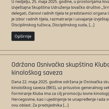
U nedjelju, 25. maja 2025. godine, u prostorijama lo
izvještajna Skupština Udruženja lovačko društvo „Srn
delegati, članovi radnih tijela te predstavnici organ
je izbor radnih tijela, razmatranje i usvajanje izvješ
Disciplinskog tužioca, Disciplinskog suda, […]
Opširnije
Održana Osnivačka skupština Klub
kinološkog saveza
Dana 22. maja 2025. godine održana je Osnivačka sk
kinološkog saveza (BKS), uz prisustvo generalnog se
Formiranje Kluba ima za cilj promociju lovne kinologi
Hercegovine, kao i ujedinjenje te unapređenje rada svi
ovu oblast. Za predsjednika […]