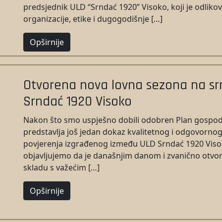
predsjednik ULD “Srndać 1920” Visoko, koji je odlik
organizacije, etike i dugogodišnje […]
Opširnije
Otvorena nova lovna sezona na srn
Srndać 1920 Visoko
Nakon što smo uspješno dobili odobren Plan gospoda
predstavlja još jedan dokaz kvalitetnog i odgovorno
povjerenja izgrađenog između ULD Srndać 1920 Viso
objavljujemo da je današnjim danom i zvanično otvo
skladu s važećim […]
Opširnije