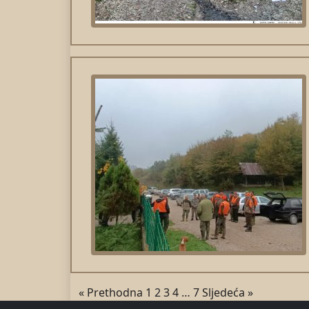
« Prethodna
1
2
3
4
…
7
Sljedeća »