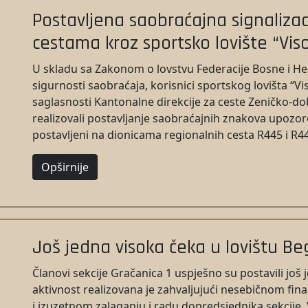
Postavljena saobraćajna signalizaci
cestama kroz sportsko lovište “Vis
U skladu sa Zakonom o lovstvu Federacije Bosne i H
sigurnosti saobraćaja, korisnici sportskog lovišta “
saglasnosti Kantonalne direkcije za ceste Zeničko-d
realizovali postavljanje saobraćajnih znakova upozore
postavljeni na dionicama regionalnih cesta R445 i R44
Opširnije
Još jedna visoka čeka u lovištu Be
Članovi sekcije Gračanica 1 uspješno su postavili još
aktivnost realizovana je zahvaljujući nesebičnom fi
i izuzetnom zalaganju i radu dopredsjednika sekcije,