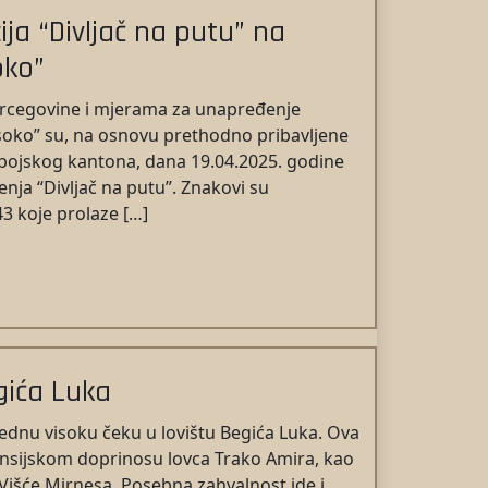
ja “Divljač na putu” na
oko”
ercegovine i mjerama za unapređenje
Visoko” su, na osnovu prethodno pribavljene
obojskog kantona, dana 19.04.2025. godine
nja “Divljač na putu”. Znakovi su
3 koje prolaze […]
gića Luka
 jednu visoku čeku u lovištu Begića Luka. Ova
nansijskom doprinosu lovca Trako Amira, kao
 Višće Mirnesa. Posebna zahvalnost ide i