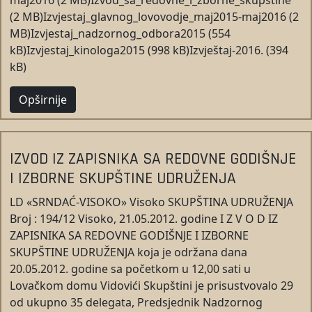
maj2016 (2 MB)Izvod_sa_redovne_i_zborne_skupstine
(2 MB)Izvjestaj_glavnog_lovovodje_maj2015-maj2016 (2
MB)Izvjestaj_nadzornog_odbora2015 (554
kB)Izvjestaj_kinologa2015 (998 kB)Izvještaj-2016. (394
kB)
Opširnije
IZVOD IZ ZAPISNIKA SA REDOVNE GODIŠNJE
I IZBORNE SKUPŠTINE UDRUŽENJA
LD «SRNDAĆ-VISOKO» Visoko SKUPŠTINA UDRUŽENJA
Broj : 194/12 Visoko, 21.05.2012. godine I Z V O D IZ
ZAPISNIKA SA REDOVNE GODIŠNJE I IZBORNE
SKUPŠTINE UDRUŽENJA koja je održana dana
20.05.2012. godine sa početkom u 12,00 sati u
Lovačkom domu Vidovići Skupštini je prisustvovalo 29
od ukupno 35 delegata, Predsjednik Nadzornog