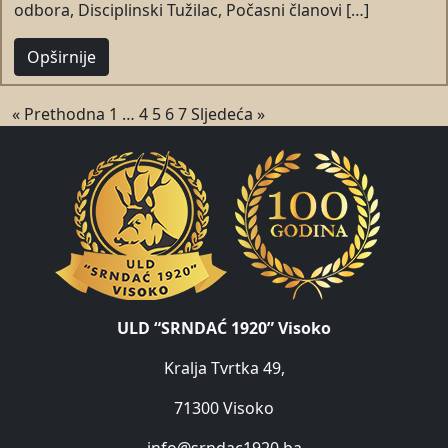
odbora, Disciplinski Tužilac, Počasni članovi […]
Opširnije
« Prethodna
1
…
4
5
6
7
Sljedeća »
ULD “SRNDAĆ 1920” Visoko
Kralja Tvrtka 49,
71300 Visoko