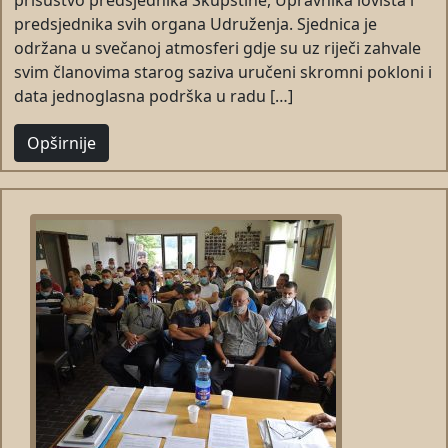
prisustvo predsjednika Skupštine, Upravnika lovišta i
predsjednika svih organa Udruženja. Sjednica je
održana u svečanoj atmosferi gdje su uz riječi zahvale
svim članovima starog saziva uručeni skromni pokloni i
data jednoglasna podrška u radu […]
Opširnije