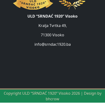
ULD “SRNDAĆ 1920” Visoko
Kralja Tvrtka 49,
71300 Visoko
info@srndac1920.ba
Copyright ULD “SRNDAĆ 1920” Visoko 2026 | Design by
bhcrow