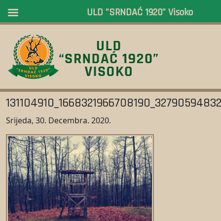
ULD "SRNDAĆ 1920" Visoko
131104910_1668321966708190_3279059483
Srijeda, 30. Decembra. 2020.