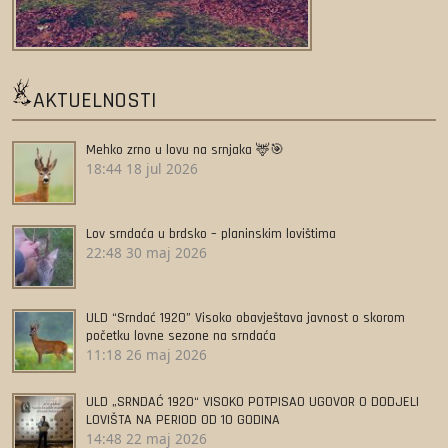
AKTUELNOSTI
Mehko zrno u lovu na srnjaka 🦌🎯
18:44
18 jul 2026
Lov srndaća u brdsko – planinskim lovištima
22:48
30 maj 2026
ULD “Srndać 1920” Visoko obavještava javnost o skorom
početku lovne sezone na srndaća
11:18
26 maj 2026
ULD „SRNDAĆ 1920“ VISOKO POTPISAO UGOVOR O DODJELI
LOVIŠTA NA PERIOD OD 10 GODINA
14:48
22 maj 2026