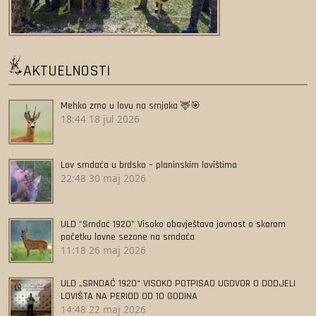
AKTUELNOSTI
Mehko zrno u lovu na srnjaka 🦌🎯
18:44
18 jul 2026
Lov srndaća u brdsko – planinskim lovištima
22:48
30 maj 2026
ULD “Srndać 1920” Visoko obavještava javnost o skorom
početku lovne sezone na srndaća
11:18
26 maj 2026
ULD „SRNDAĆ 1920“ VISOKO POTPISAO UGOVOR O DODJELI
LOVIŠTA NA PERIOD OD 10 GODINA
14:48
22 maj 2026