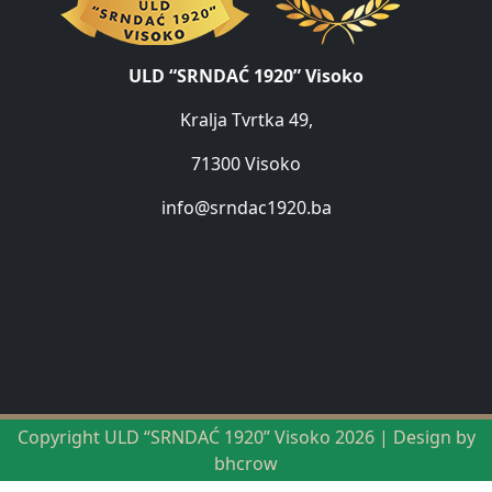
ULD “SRNDAĆ 1920” Visoko
Kralja Tvrtka 49,
71300 Visoko
info@srndac1920.ba
Copyright ULD “SRNDAĆ 1920” Visoko 2026 | Design by
bhcrow