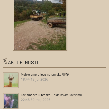
AKTUELNOSTI
Mehko zrno u lovu na srnjaka 🦌🎯
18:44
18 jul 2026
Lov srndaća u brdsko – planinskim lovištima
22:48
30 maj 2026