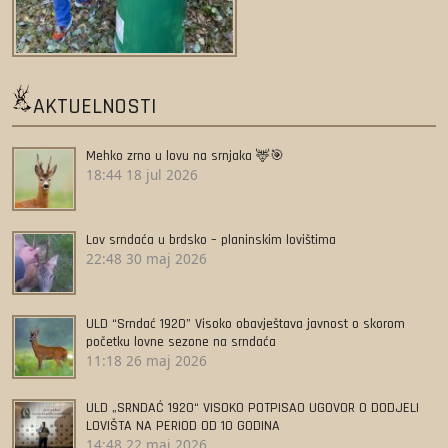
AKTUELNOSTI
Mehko zrno u lovu na srnjaka 🦌🎯
18:44
18 jul 2026
Lov srndaća u brdsko – planinskim lovištima
22:48
30 maj 2026
ULD “Srndać 1920” Visoko obavještava javnost o skorom
početku lovne sezone na srndaća
11:18
26 maj 2026
ULD „SRNDAĆ 1920“ VISOKO POTPISAO UGOVOR O DODJELI
LOVIŠTA NA PERIOD OD 10 GODINA
14:48
22 maj 2026