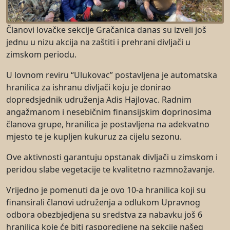
Članovi lovačke sekcije Gračanica danas su izveli još
jednu u nizu akcija na zaštiti i prehrani divljači u
zimskom periodu.
U lovnom reviru “Ulukovac” postavljena je automatska
hranilica za ishranu divljači koju je donirao
dopredsjednik udruženja Adis Hajlovac. Radnim
angažmanom i nesebičnim finansijskim doprinosima
članova grupe, hranilica je postavljena na adekvatno
mjesto te je kupljen kukuruz za cijelu sezonu.
Ove aktivnosti garantuju opstanak divljači u zimskom i
peridou slabe vegetacije te kvalitetno razmnožavanje.
Vrijedno je pomenuti da je ovo 10-a hranilica koji su
finansirali članovi udruženja a odlukom Upravnog
odbora obezbjedjena su sredstva za nabavku još 6
hranilica koje će biti rasporedjene na sekcije našeg