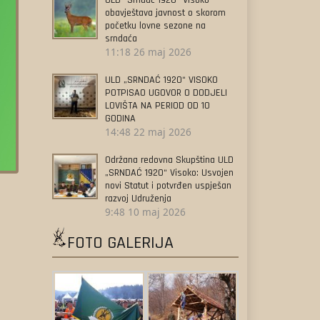
ULD “Srndać 1920” Visoko
obavještava javnost o skorom
početku lovne sezone na
srndaća
11:18
26 maj 2026
ULD „SRNDAĆ 1920“ VISOKO
POTPISAO UGOVOR O DODJELI
LOVIŠTA NA PERIOD OD 10
GODINA
14:48
22 maj 2026
Održana redovna Skupština ULD
„SRNDAĆ 1920“ Visoko: Usvojen
novi Statut i potvrđen uspješan
razvoj Udruženja
9:48
10 maj 2026
FOTO GALERIJA