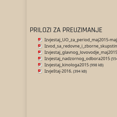
PRILOZI ZA PREUZIMANJE
Izvjestaj_UO_za_period_maj2015-ma
Izvod_sa_redovne_i_zborne_skupsti
Izvjestaj_glavnog_lovovodje_maj201
Izvjestaj_nadzornog_odbora2015
(55
Izvjestaj_kinologa2015
(998 kB)
Izvještaj-2016.
(394 kB)