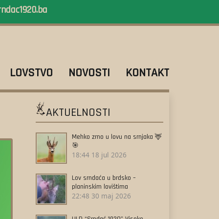
rndac1920.ba
LOVSTVO
NOVOSTI
KONTAKT
AKTUELNOSTI
Mehko zrno u lovu na srnjaka 🦌
🎯
18:44
18 jul 2026
Lov srndaća u brdsko –
planinskim lovištima
22:48
30 maj 2026