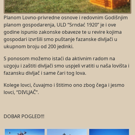
Planom Lovno-privredne osnove i redovnim Godišnjim
planom gospodarenja, ULD “Srndać 1920” je i ove
godine ispunio zakonske obaveze te u revire kojima
gospodari izvršili smo puštanje fazanske divljači u
ukupnom broju od 200 jedinki.
S ponosom možemo istaći da aktivnim radom na
uzgoju i zaštiti divljači smo uspjeli vratiti u naša lovišta i
fazansku divljač i same čari tog lova.
Kolege lovci, čuvajmo i štitimo ono zbog čega i jesmo
lovci, “DIVLJAČ”.
DOBAR POGLED!!!