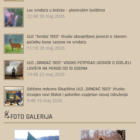
Lov srndaća u brdsko – planinskim lovištima
22:48
30 maj 2026
ULD “Srndać 1920” Visoko obavještava javnost o skorom
početku lovne sezone na srndaća
11:18
26 maj 2026
ULD „SRNDAĆ 1920“ VISOKO POTPISAO UGOVOR O DODJELI
LOVIŠTA NA PERIOD OD 10 GODINA
14:48
22 maj 2026
Održana redovna Skupština ULD „SRNDAĆ 1920“ Visoko:
Usvojen novi Statut i potvrđen uspješan razvoj Udruženja
9:48
10 maj 2026
FOTO GALERIJA