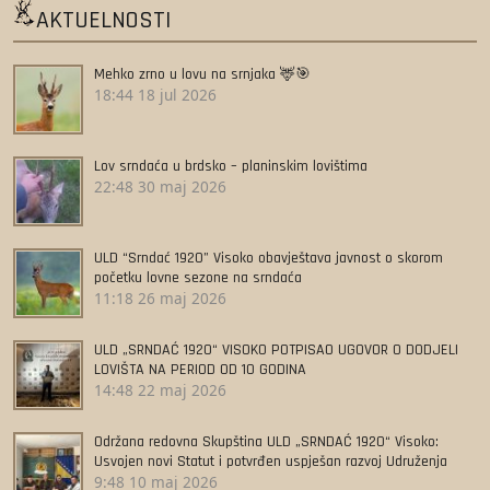
AKTUELNOSTI
Mehko zrno u lovu na srnjaka 🦌🎯
18:44
18 jul 2026
Lov srndaća u brdsko – planinskim lovištima
22:48
30 maj 2026
ULD “Srndać 1920” Visoko obavještava javnost o skorom
početku lovne sezone na srndaća
11:18
26 maj 2026
ULD „SRNDAĆ 1920“ VISOKO POTPISAO UGOVOR O DODJELI
LOVIŠTA NA PERIOD OD 10 GODINA
14:48
22 maj 2026
Održana redovna Skupština ULD „SRNDAĆ 1920“ Visoko:
Usvojen novi Statut i potvrđen uspješan razvoj Udruženja
9:48
10 maj 2026